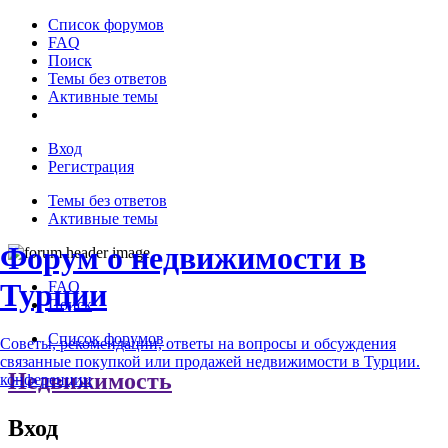
Список форумов
FAQ
Поиск
Темы без ответов
Активные темы
Вход
Регистрация
Темы без ответов
Активные темы
Форум о недвижимости в
Турции
FAQ
Поиск
Список форумов
Советы, рекомендации, ответы на вопросы и обсуждения
связанные покупкой или продажей недвижимости в Турции.
Недвижимость
конференции
Вход