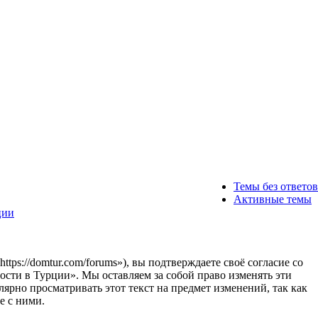
Темы без ответов
Активные темы
ции
s://domtur.com/forums»), вы подтверждаете своё согласие со
сти в Турции». Мы оставляем за собой право изменять эти
лярно просматривать этот текст на предмет изменений, так как
е с ними.