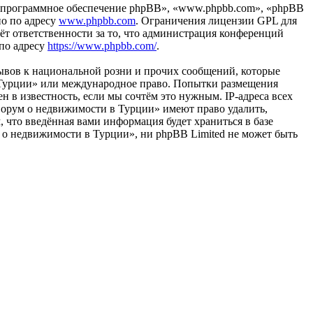
«программное обеспечение phpBB», «www.phpbb.com», «phpBB
но по адресу
www.phpbb.com
. Ограничения лицензии GPL для
ёт ответственности за то, что администрация конференций
 по адресу
https://www.phpbb.com/
.
ывов к национальной розни и прочих сообщений, которые
в Турции» или международное право. Попытки размещения
 в известность, если мы сочтём это нужным. IP-адреса всех
Форум о недвижимости в Турции» имеют право удалить,
, что введённая вами информация будет храниться в базе
 о недвижимости в Турции», ни phpBB Limited не может быть