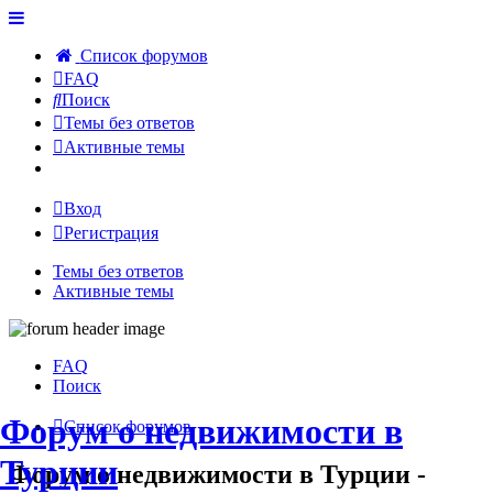
Список форумов
FAQ
Поиск
Темы без ответов
Активные темы
Вход
Регистрация
Темы без ответов
Активные темы
FAQ
Поиск
Форум о недвижимости в
Список форумов
Турции
Форум о недвижимости в Турции -