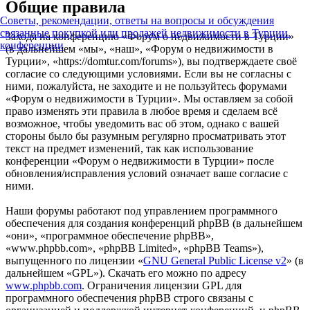
Общие правила
Советы, рекомендации, ответы на вопросы и обсуждения
связанные покупкой или продажей недвижимости в Турции.
Заходя на конференцию «Форум о недвижимости в Турции»
конференции
(в дальнейшем «мы», «наш», «Форум о недвижимости в
Турции», «https://domtur.com/forums»), вы подтверждаете своё
согласие со следующими условиями. Если вы не согласны с
ними, пожалуйста, не заходите и не пользуйтесь форумами
«Форум о недвижимости в Турции». Мы оставляем за собой
право изменять эти правила в любое время и сделаем всё
возможное, чтобы уведомить вас об этом, однако с вашей
стороны было бы разумным регулярно просматривать этот
текст на предмет изменений, так как использование
конференции «Форум о недвижимости в Турции» после
обновления/исправления условий означает ваше согласие с
ними.
Наши форумы работают под управлением программного
обеспечения для создания конференций phpBB (в дальнейшем
«они», «программное обеспечение phpBB»,
«www.phpbb.com», «phpBB Limited», «phpBB Teams»),
выпущенного по лицензии «
GNU General Public License v2
» (в
дальнейшем «GPL»). Скачать его можно по адресу
www.phpbb.com
. Ограничения лицензии GPL для
программного обеспечения phpBB строго связаны с