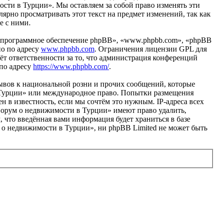
сти в Турции». Мы оставляем за собой право изменять эти
лярно просматривать этот текст на предмет изменений, так как
е с ними.
«программное обеспечение phpBB», «www.phpbb.com», «phpBB
но по адресу
www.phpbb.com
. Ограничения лицензии GPL для
ёт ответственности за то, что администрация конференций
 по адресу
https://www.phpbb.com/
.
ывов к национальной розни и прочих сообщений, которые
в Турции» или международное право. Попытки размещения
 в известность, если мы сочтём это нужным. IP-адреса всех
Форум о недвижимости в Турции» имеют право удалить,
, что введённая вами информация будет храниться в базе
 о недвижимости в Турции», ни phpBB Limited не может быть