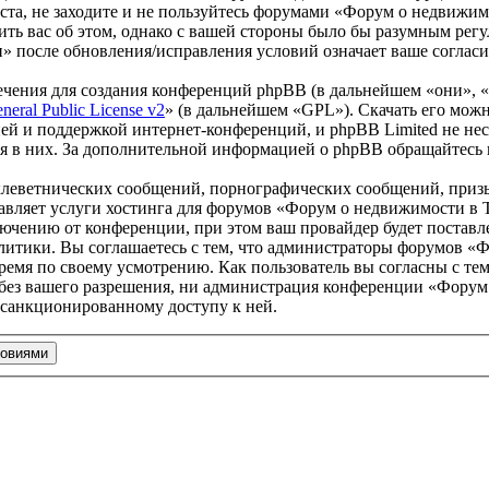
та, не заходите и не пользуйтесь форумами «Форум о недвижимо
ить вас об этом, однако с вашей стороны было бы разумным регу
 после обновления/исправления условий означает ваше согласи
чения для создания конференций phpBB (в дальнейшем «они», 
eral Public License v2
» (в дальнейшем «GPL»). Скачать его мож
ей и поддержкой интернет-конференций, и phpBB Limited не нес
ия в них. За дополнительной информацией о phpBB обращайтесь
клеветнических сообщений, порнографических сообщений, приз
ставляет услуги хостинга для форумов «Форум о недвижимости 
чению от конференции, при этом ваш провайдер будет поставлен
литики. Вы соглашаетесь с тем, что администраторы форумов «
ремя по своему усмотрению. Как пользователь вы согласны с тем
 без вашего разрешения, ни администрация конференции «Форум
несанкционированному доступу к ней.