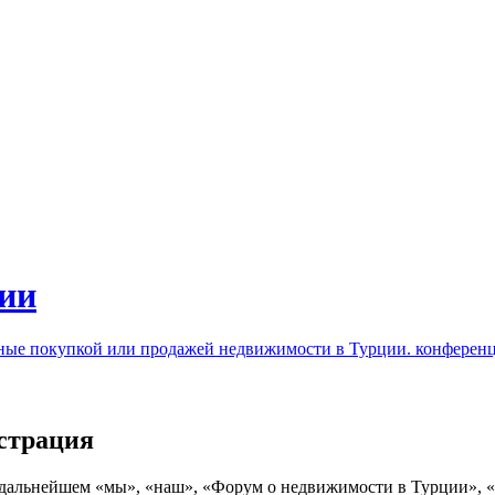
ии
нные покупкой или продажей недвижимости в Турции. конферен
страция
льнейшем «мы», «наш», «Форум о недвижимости в Турции», «http