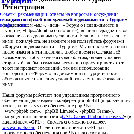
Регистрация
Советы, рекомендации, ответы на вопросы и обсуждения
Заходя на конференцию «Форум о недвижимости в Турции»
связанные покупкой или продажей недвижимости в Турции.
(в дальнейшем «мы», «наш», «Форум о недвижимости в
конференции
Турции», «https://domtur.com/forums»), вы подтверждаете своё
согласие со следующими условиями. Если вы не согласны с
ними, пожалуйста, не заходите и не пользуйтесь форумами
«Форум о недвижимости в Турции». Мы оставляем за собой
право изменять эти правила в любое время и сделаем всё
возможное, чтобы уведомить вас об этом, однако с вашей
стороны было бы разумным регулярно просматривать этот
текст на предмет изменений, так как использование
конференции «Форум о недвижимости в Турции» после
обновления/исправления условий означает ваше согласие с
ними.
Наши форумы работают под управлением программного
обеспечения для создания конференций phpBB (в дальнейшем
«они», «программное обеспечение phpBB»,
«www.phpbb.com», «phpBB Limited», «phpBB Teams»),
выпущенного по лицензии «
GNU General Public License v2
» (в
дальнейшем «GPL»). Скачать его можно по адресу
www.phpbb.com
. Ограничения лицензии GPL для
программного обеспечения phpBB строго связаны с