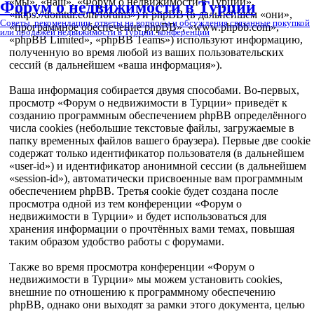
«мы», «наш», «Форум о недвижимости в Турции»,
Форум о недвижимости в Турции
«https://domtur.com/forums») и phpBB (в дальнейшем «они»,
Советы, рекомендации, ответы на вопросы и обсуждения связанные покупкой
«программное обеспечение phpBB», «www.phpbb.com»,
или продажей недвижимости в Турции. конференции
«phpBB Limited», «phpBB Teams») используют информацию,
полученную во время любой из ваших пользовательских
сессий (в дальнейшем «ваша информация»).
Ваша информация собирается двумя способами. Во-первых,
просмотр «Форум о недвижимости в Турции» приведёт к
созданию программным обеспечением phpBB определённого
числа cookies (небольшие текстовые файлы, загружаемые в
папку временных файлов вашего браузера). Первые две cookie
содержат только идентификатор пользователя (в дальнейшем
«user-id») и идентификатор анонимной сессии (в дальнейшем
«session-id»), автоматически присвоенные вам программным
обеспечением phpBB. Третья cookie будет создана после
просмотра одной из тем конференции «Форум о
недвижимости в Турции» и будет использоваться для
хранения информации о прочтённых вами темах, повышая
таким образом удобство работы с форумами.
Также во время просмотра конференции «Форум о
недвижимости в Турции» мы можем установить cookies,
внешние по отношению к программному обеспечению
phpBB, однако они выходят за рамки этого документа, целью