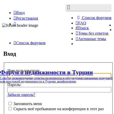
Вход
Список форумов
Регистрация
FAQ
Поиск
Темы без ответов
Активные темы
Список форумов
Вход
Имя пользователя:
Форум о недвижимости в Турции
Советы, рекомендации, ответы на вопросы и обсуждения связанные покупкой
или продажей недвижимости в Турции. конференции
Пароль:
Забыли пароль?
Запомнить меня
Скрыть моё пребывание на конференции в этот раз