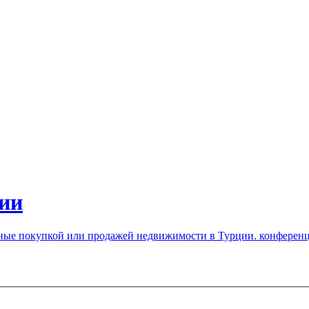
ии
нные покупкой или продажей недвижимости в Турции. конферен