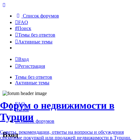
Список форумов
FAQ
Поиск
Темы без ответов
Активные темы
Вход
Регистрация
Темы без ответов
Активные темы
Форум о недвижимости в
FAQ
Поиск
Турции
Список форумов
Советы, рекомендации, ответы на вопросы и обсуждения
Вход
связанные покупкой или продажей недвижимости в Турции.