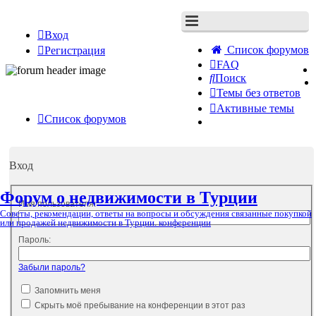
Вход
Список форумов
Регистрация
FAQ
Поиск
Темы без ответов
Активные темы
Список форумов
Вход
Форум о недвижимости в Турции
Имя пользователя:
Советы, рекомендации, ответы на вопросы и обсуждения связанные покупкой
или продажей недвижимости в Турции. конференции
Пароль:
Забыли пароль?
Запомнить меня
Скрыть моё пребывание на конференции в этот раз