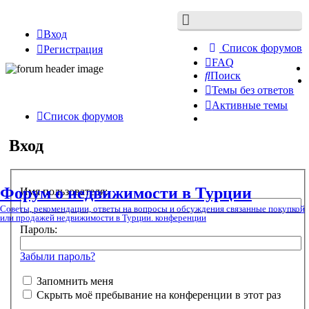
Вход
Список форумов
Регистрация
FAQ
Поиск
Темы без ответов
Активные темы
Список форумов
Вход
Форум о недвижимости в Турции
Имя пользователя:
Советы, рекомендации, ответы на вопросы и обсуждения связанные покупкой
или продажей недвижимости в Турции. конференции
Пароль:
Забыли пароль?
Запомнить меня
Скрыть моё пребывание на конференции в этот раз