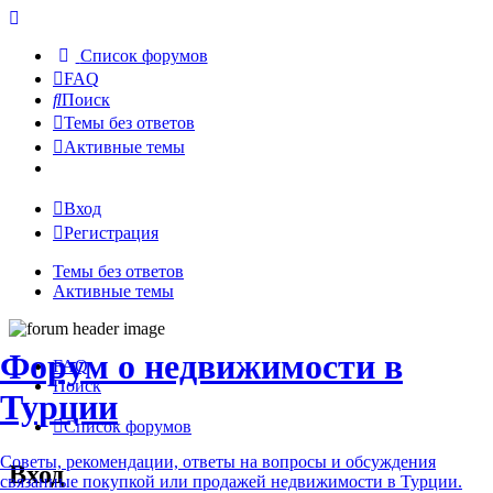
Список форумов
FAQ
Поиск
Темы без ответов
Активные темы
Вход
Регистрация
Темы без ответов
Активные темы
Форум о недвижимости в
FAQ
Поиск
Турции
Список форумов
Советы, рекомендации, ответы на вопросы и обсуждения
Вход
связанные покупкой или продажей недвижимости в Турции.