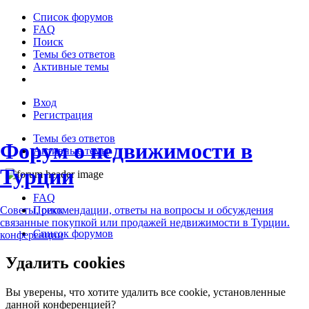
Список форумов
FAQ
Поиск
Темы без ответов
Активные темы
Вход
Регистрация
Темы без ответов
Форум о недвижимости в
Активные темы
Турции
FAQ
Поиск
Советы, рекомендации, ответы на вопросы и обсуждения
связанные покупкой или продажей недвижимости в Турции.
Список форумов
конференции
Удалить cookies
Вы уверены, что хотите удалить все cookie, установленные
данной конференцией?