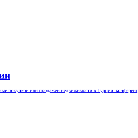
ии
нные покупкой или продажей недвижимости в Турции. конферен