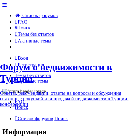
Список форумов
FAQ
Поиск
Темы без ответов
Активные темы
Вход
Форум о недвижимости в
Регистрация
Турции
Темы без ответов
Активные темы
Советы, рекомендации, ответы на вопросы и обсуждения
связанные покупкой или продажей недвижимости в Турции.
FAQ
конференции
Поиск
Список форумов
Поиск
Информация