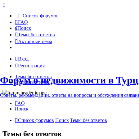
Список форумов
FAQ
Поиск
Темы без ответов
Активные темы
Вход
Регистрация
Темы без ответов
Форум о недвижимости в Турц
Активные темы
Советы, рекомендации, ответы на вопросы и обсуждения связа
FAQ
Поиск
Список форумов
Поиск
Темы без ответов
Темы без ответов