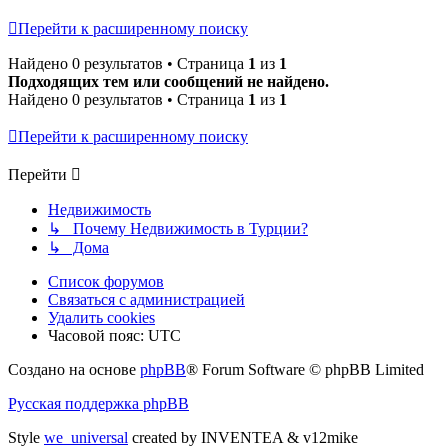
Перейти к расширенному поиску
Найдено 0 результатов • Страница
1
из
1
Подходящих тем или сообщений не найдено.
Найдено 0 результатов • Страница
1
из
1
Перейти к расширенному поиску
Перейти
Недвижимость
↳ Почему Недвижимость в Турции?
↳ Дома
Список форумов
Связаться с администрацией
Удалить cookies
Часовой пояс:
UTC
Создано на основе
phpBB
® Forum Software © phpBB Limited
Русская поддержка phpBB
Style
we_universal
created by INVENTEA & v12mike