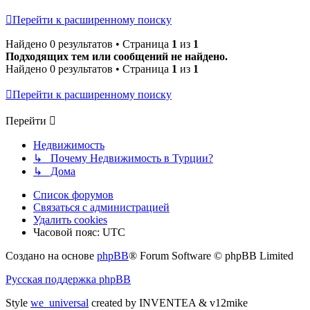
Перейти к расширенному поиску
Найдено 0 результатов • Страница
1
из
1
Подходящих тем или сообщений не найдено.
Найдено 0 результатов • Страница
1
из
1
Перейти к расширенному поиску
Перейти
Недвижимость
↳ Почему Недвижимость в Турции?
↳ Дома
Список форумов
Связаться с администрацией
Удалить cookies
Часовой пояс:
UTC
Создано на основе
phpBB
® Forum Software © phpBB Limited
Русская поддержка phpBB
Style
we_universal
created by INVENTEA & v12mike