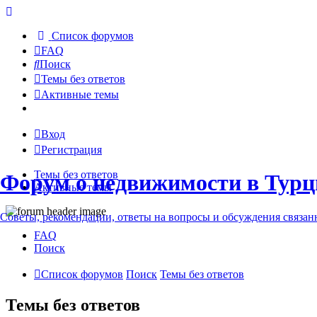
Список форумов
FAQ
Поиск
Темы без ответов
Активные темы
Вход
Регистрация
Темы без ответов
Форум о недвижимости в Турц
Активные темы
Советы, рекомендации, ответы на вопросы и обсуждения связа
FAQ
Поиск
Список форумов
Поиск
Темы без ответов
Темы без ответов