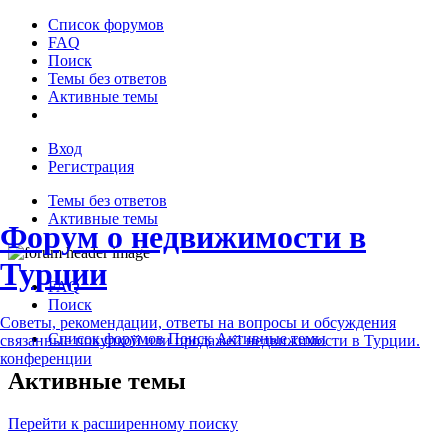
Список форумов
FAQ
Поиск
Темы без ответов
Активные темы
Вход
Регистрация
Темы без ответов
Активные темы
Форум о недвижимости в
Турции
FAQ
Поиск
Советы, рекомендации, ответы на вопросы и обсуждения
Список форумов
Поиск
Активные темы
связанные покупкой или продажей недвижимости в Турции.
конференции
Активные темы
Перейти к расширенному поиску