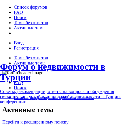
Список форумов
FAQ
Поиск
Темы без ответов
Активные темы
Вход
Регистрация
Темы без ответов
Активные темы
Форум о недвижимости в
Турции
FAQ
Поиск
Советы, рекомендации, ответы на вопросы и обсуждения
связанные покупкой или продажей недвижимости в Турции.
Список форумов
Поиск
Активные темы
конференции
Активные темы
Перейти к расширенному поиску