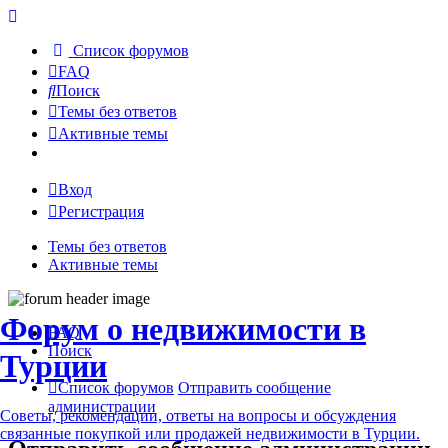
Список форумов
FAQ
Поиск
Темы без ответов
Активные темы
Вход
Регистрация
Темы без ответов
Активные темы
Форум о недвижимости в
FAQ
Поиск
Турции
Список форумов
Отправить сообщение
администрации
Советы, рекомендации, ответы на вопросы и обсуждения
связанные покупкой или продажей недвижимости в Турции.