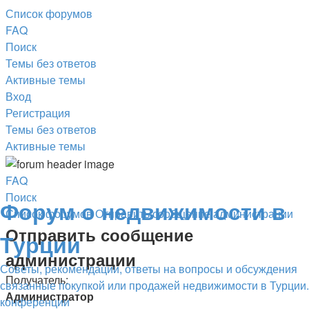
Список форумов
FAQ
Поиск
Темы без ответов
Активные темы
Вход
Регистрация
Темы без ответов
Активные темы
FAQ
Поиск
Форум о недвижимости в
Список форумов
Отправить сообщение администрации
Отправить сообщение
Турции
администрации
Советы, рекомендации, ответы на вопросы и обсуждения
Получатель:
связанные покупкой или продажей недвижимости в Турции.
Администратор
конференции