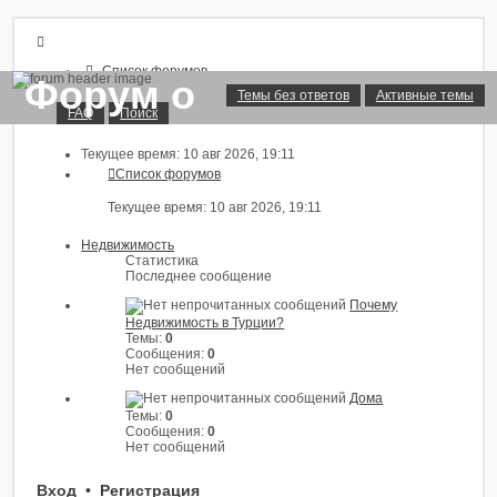
Список форумов
Форум о
FAQ
Темы без ответов
Активные темы
Поиск
FAQ
Поиск
недвижимости в
Темы без ответов
Активные темы
Текущее время: 10 авг 2026, 19:11
Турции
Список форумов
Вход
Текущее время: 10 авг 2026, 19:11
Советы, рекомендации, ответы на вопросы и обсуждения
Регистрация
связанные покупкой или продажей недвижимости в Турции.
конференции
Недвижимость
Статистика
Последнее сообщение
Почему
Недвижимость в Турции?
Темы:
0
Сообщения:
0
Нет сообщений
Дома
Темы:
0
Сообщения:
0
Нет сообщений
Вход
•
Регистрация