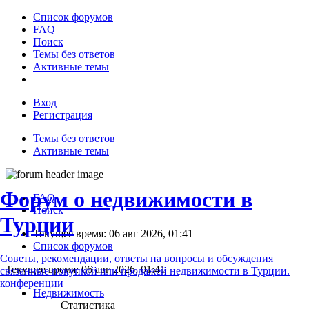
Список форумов
FAQ
Поиск
Темы без ответов
Активные темы
Вход
Регистрация
Темы без ответов
Активные темы
Форум о недвижимости в
FAQ
Поиск
Турции
Текущее время: 06 авг 2026, 01:41
Список форумов
Советы, рекомендации, ответы на вопросы и обсуждения
Текущее время: 06 авг 2026, 01:41
связанные покупкой или продажей недвижимости в Турции.
конференции
Недвижимость
Статистика