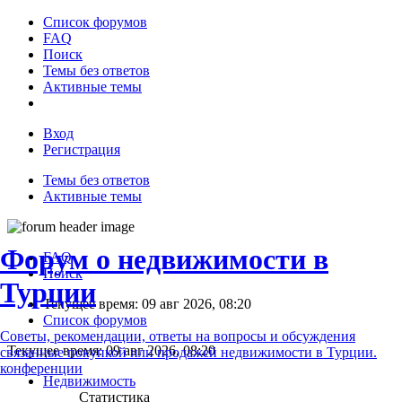
Список форумов
FAQ
Поиск
Темы без ответов
Активные темы
Вход
Регистрация
Темы без ответов
Активные темы
Форум о недвижимости в
FAQ
Поиск
Турции
Текущее время: 09 авг 2026, 08:20
Список форумов
Советы, рекомендации, ответы на вопросы и обсуждения
Текущее время: 09 авг 2026, 08:20
связанные покупкой или продажей недвижимости в Турции.
конференции
Недвижимость
Статистика