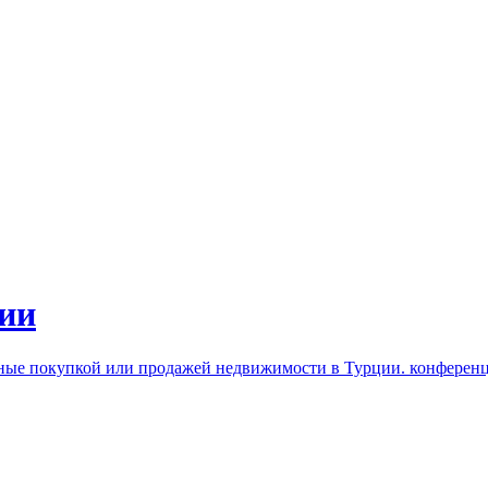
ии
нные покупкой или продажей недвижимости в Турции. конферен