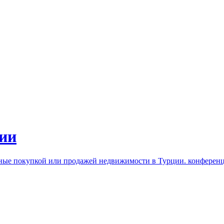
ии
нные покупкой или продажей недвижимости в Турции. конферен