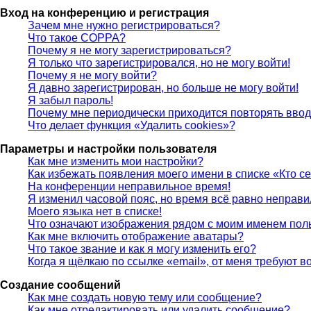
Вход на конференцию и регистрация
Зачем мне нужно регистрироваться?
Что такое COPPA?
Почему я не могу зарегистрироваться?
Я только что зарегистрировался, но не могу войти!
Почему я не могу войти?
Я давно зарегистрирован, но больше не могу войти!
Я забыл пароль!
Почему мне периодически приходится повторять ввод
Что делает функция «Удалить cookies»?
Параметры и настройки пользователя
Как мне изменить мои настройки?
Как избежать появления моего имени в списке «Кто с
На конференции неправильное время!
Я изменил часовой пояс, но время всё равно неправи
Моего языка нет в списке!
Что означают изображения рядом с моим именем пол
Как мне включить отображение аватары?
Что такое звание и как я могу изменить его?
Когда я щёлкаю по ссылке «email», от меня требуют 
Создание сообщений
Как мне создать новую тему или сообщение?
Как мне отредактировать или удалить сообщение?