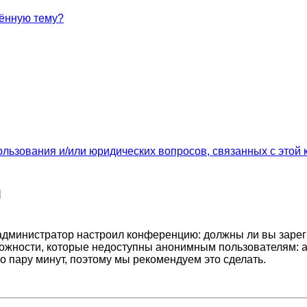
лённую тему?
ользования и/или юридических вопросов, связанных с этой
я
ак администратор настроил конференцию: должны ли вы заре
ожности, которые недоступны анонимным пользователям: а
его пару минут, поэтому мы рекомендуем это сделать.