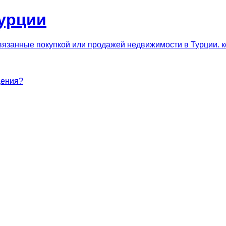
урции
?
связанные покупкой или продажей недвижимости в Турции.
щения?