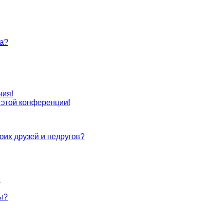
та?
ния!
с этой конференции!
оих друзей и недругов?
!
ы?