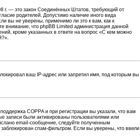
1998 г. — это закон Соединённых Штатов, требующий от
гласие родителей. Допустимо наличие иного вида
и вы не уверены, применимо ли это к вам, как к
те внимание, что phpBB Limited администрация данной
ний, кроме указанных в ответе на вопрос «С кем можно
й?».
локировал ваш IP-адрес или запретил имя, под которым вы
 поддержка COPPA и при регистрации вы указали, что вам
ные записи были активированы пользователями или
ислано email-сообщение, следуйте полученным
н заблокирован спам-фильтром. Если вы уверены, что ввели