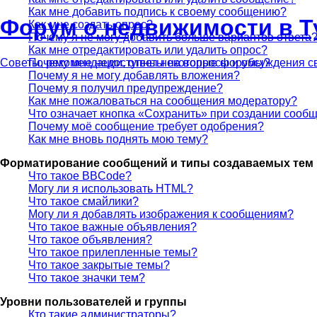
Как мне добавить подпись к своему сообщению?
Форум о недвижимости в Т
Как мне создать опрос?
Почему я не могу добавить больше вариантов ответа
Как мне отредактировать или удалить опрос?
Почему мне недоступны некоторые форумы?
Советы, рекомендации, ответы на вопросы и обсуждения 
Почему я не могу добавлять вложения?
Почему я получил предупреждение?
Как мне пожаловаться на сообщения модератору?
Что означает кнопка «Сохранить» при создании сооб
Почему моё сообщение требует одобрения?
Как мне вновь поднять мою тему?
Форматирование сообщений и типы создаваемых тем
Что такое BBCode?
Могу ли я использовать HTML?
Что такое смайлики?
Могу ли я добавлять изображения к сообщениям?
Что такое важные объявления?
Что такое объявления?
Что такое прилепленные темы?
Что такое закрытые темы?
Что такое значки тем?
Уровни пользователей и группы
Кто такие администраторы?