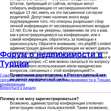
Штатов, требующий от сайтов, которые могут
собирать информацию от несовершеннолетних
младше 13 лет, иметь на это письменное согласие
родителей. Допустимо наличие иного вида
подтверждения того, что опекуны разрешают сбор
личной информации от несовершеннолетних младше
13 лет. Если вы не уверены, применимо ли это к вам,
как к регистрирующемуся на конференции, или к
самой конференции, обратитесь за помощью к
юрисконсульту. Обратите внимание, что phpBB Limited
администрация данной конференции не может давать
Форум о недвижимости в
рекомендаций по правовым вопросам и не является
объектом юридических отношений, кроме указанных в
Турции
ответе на вопрос «С кем можно связаться по вопросу
некорректного использования и/или юридических
вопросов, связанных с этой конференцией?».
Примечание переводчика: в России данный акт
Советы, рекомендации, ответы на вопросы и обсуждения
не имеет юридической силы.
.
связанные покупкой или продажей недвижимости в Турции.
конференции
Вернуться к началу
Почему я не могу зарегистрироваться?
Возможно, администратор конференции отключил
регистрацию новых пользователей. Также возможно,