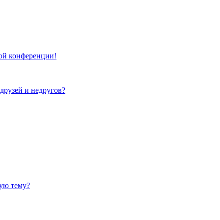
той конференции!
 друзей и недругов?
ную тему?