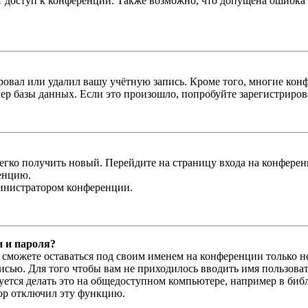
ыт доступ к конференции. Также возможно, что допущена ошибка
овал или удалил вашу учётную запись. Кроме того, многие кон
р базы данных. Если это произошло, попробуйте зарегистрироват
легко получить новый. Перейдите на страницу входа на конфер
енцию.
министратором конференции.
и и пароля?
ы сможете оставаться под своим именем на конференции только н
писью. Для того чтобы вам не приходилось вводить имя пользова
тся делать это на общедоступном компьютере, например в библи
тор отключил эту функцию.