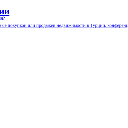
ии
ия?
нные покупкой или продажей недвижимости в Турции. конферен