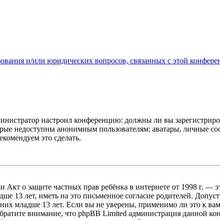
зования и/или юридических вопросов, связанных с этой конфере
администратор настроил конференцию: должны ли вы зарегистриро
рые недоступны анонимным пользователям: аватары, личные сообщ
екомендуем это сделать.
, или Акт о защите частных прав ребёнка в интернете от 1998 г.
е 13 лет, иметь на это письменное согласие родителей. Допус
х младше 13 лет. Если вы не уверены, применимо ли это к вам
Обратите внимание, что phpBB Limited администрация данной к