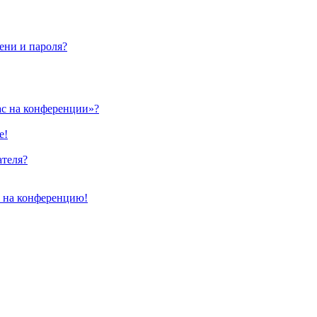
ени и пароля?
ас на конференции»?
е!
ателя?
и на конференцию!