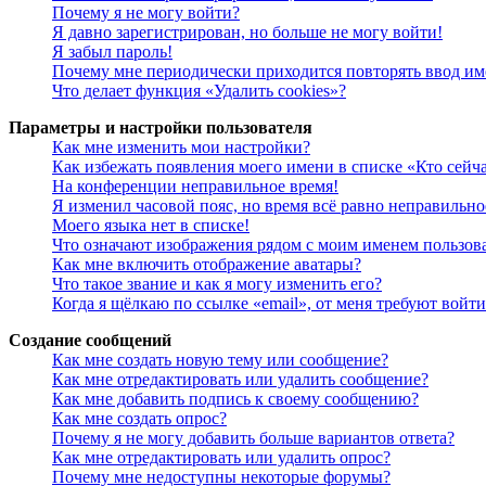
Почему я не могу войти?
Я давно зарегистрирован, но больше не могу войти!
Я забыл пароль!
Почему мне периодически приходится повторять ввод им
Что делает функция «Удалить cookies»?
Параметры и настройки пользователя
Как мне изменить мои настройки?
Как избежать появления моего имени в списке «Кто сейч
На конференции неправильное время!
Я изменил часовой пояс, но время всё равно неправильно
Моего языка нет в списке!
Что означают изображения рядом с моим именем пользов
Как мне включить отображение аватары?
Что такое звание и как я могу изменить его?
Когда я щёлкаю по ссылке «email», от меня требуют войт
Создание сообщений
Как мне создать новую тему или сообщение?
Как мне отредактировать или удалить сообщение?
Как мне добавить подпись к своему сообщению?
Как мне создать опрос?
Почему я не могу добавить больше вариантов ответа?
Как мне отредактировать или удалить опрос?
Почему мне недоступны некоторые форумы?