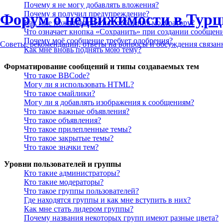
Почему я не могу добавлять вложения?
Почему я получил предупреждение?
Форум о недвижимости в Турц
Как мне пожаловаться на сообщения модератору?
Что означает кнопка «Сохранить» при создании сообщен
Почему моё сообщение требует одобрения?
Советы, рекомендации, ответы на вопросы и обсуждения связа
Как мне вновь поднять мою тему?
Форматирование сообщений и типы создаваемых тем
Что такое BBCode?
Могу ли я использовать HTML?
Что такое смайлики?
Могу ли я добавлять изображения к сообщениям?
Что такое важные объявления?
Что такое объявления?
Что такое прилепленные темы?
Что такое закрытые темы?
Что такое значки тем?
Уровни пользователей и группы
Кто такие администраторы?
Кто такие модераторы?
Что такое группы пользователей?
Где находятся группы и как мне вступить в них?
Как мне стать лидером группы?
Почему названия некоторых групп имеют разные цвета?