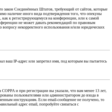
 — это закон Соединённых Штатов, требующий от сайтов, которые
тимо наличие иного вида подтверждения того, что опекуны
, как к регистрирующемуся на конференции, или к самой
онференции не может давать рекомендаций по правовым
по вопросу некорректного использования и/или юридических
л ваш IP-адрес или запретил имя, под которым вы пытаетесь
 COPPA и при регистрации вы указали, что вам менее 13 лет,
ированы пользователями или администратором до входа в
ученным инструкциям. Если email-сообщение не получено, то
авильный адрес email, попробуйте связаться с