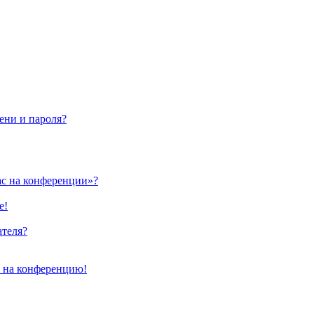
ени и пароля?
ас на конференции»?
е!
ателя?
и на конференцию!