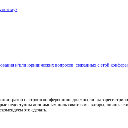
ную тему?
зования и/или юридических вопросов, связанных с этой конфере
администратор настроил конференцию: должны ли вы зарегистриро
рые недоступны анонимным пользователям: аватары, личные сообщ
екомендуем это сделать.