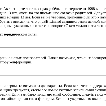
, или Акт о защите частных прав ребёнка в интернете от 1998 г.
е 13 лет, иметь на это письменное согласие родителей. Допус
х младше 13 лет. Если вы не уверены, применимо ли это к вам
Обратите внимание, что phpBB Limited администрация данной к
, кроме указанных в ответе на вопрос «С кем можно связаться 
ет юридической силы.
.
цию новых пользователей. Также возможно, что он заблокирова
ратору конференции.
 они верны, то возможны два варианта. Если включена поддержка
енциях требуется, чтобы все новые учётные записи были актив
трации. Если вам было прислано email-сообщение, следуйте пол
 он заблокирован спам-фильтром. Если вы уверены, что ввели пр