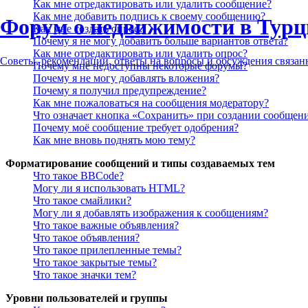
Как мне отредактировать или удалить сообщение?
Как мне добавить подпись к своему сообщению?
Форум о недвижимости в Турц
Как мне создать опрос?
Почему я не могу добавить больше вариантов ответа?
Как мне отредактировать или удалить опрос?
Советы, рекомендации, ответы на вопросы и обсуждения связа
Почему мне недоступны некоторые форумы?
Почему я не могу добавлять вложения?
Почему я получил предупреждение?
Как мне пожаловаться на сообщения модератору?
Что означает кнопка «Сохранить» при создании сообщен
Почему моё сообщение требует одобрения?
Как мне вновь поднять мою тему?
Форматирование сообщений и типы создаваемых тем
Что такое BBCode?
Могу ли я использовать HTML?
Что такое смайлики?
Могу ли я добавлять изображения к сообщениям?
Что такое важные объявления?
Что такое объявления?
Что такое прилепленные темы?
Что такое закрытые темы?
Что такое значки тем?
Уровни пользователей и группы