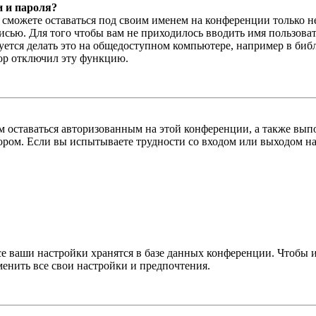
и и пароля?
ы сможете оставаться под своим именем на конференции только н
писью. Для того чтобы вам не приходилось вводить имя пользова
тся делать это на общедоступном компьютере, например в библи
тор отключил эту функцию.
вам оставаться авторизованным на этой конференции, а также в
ром. Если вы испытываете трудности со входом или выходом на
се ваши настройки хранятся в базе данных конференции. Чтобы 
менить все свои настройки и предпочтения.