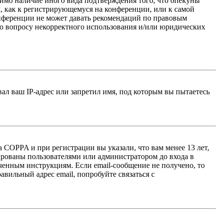
тимо наличие иного вида подтверждения того, что опекуны
, как к регистрирующемуся на конференции, или к самой
онференции не может давать рекомендаций по правовым
по вопросу некорректного использования и/или юридических
л ваш IP-адрес или запретил имя, под которым вы пытаетесь
 COPPA и при регистрации вы указали, что вам менее 13 лет,
ированы пользователями или администратором до входа в
ученным инструкциям. Если email-сообщение не получено, то
авильный адрес email, попробуйте связаться с