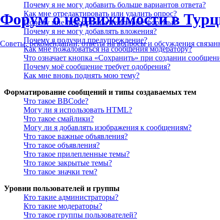
Почему я не могу добавить больше вариантов ответа?
Как мне отредактировать или удалить опрос?
Форум о недвижимости в Турц
Почему мне недоступны некоторые форумы?
Почему я не могу добавлять вложения?
Почему я получил предупреждение?
Советы, рекомендации, ответы на вопросы и обсуждения связа
Как мне пожаловаться на сообщения модератору?
Что означает кнопка «Сохранить» при создании сообщен
Почему моё сообщение требует одобрения?
Как мне вновь поднять мою тему?
Форматирование сообщений и типы создаваемых тем
Что такое BBCode?
Могу ли я использовать HTML?
Что такое смайлики?
Могу ли я добавлять изображения к сообщениям?
Что такое важные объявления?
Что такое объявления?
Что такое прилепленные темы?
Что такое закрытые темы?
Что такое значки тем?
Уровни пользователей и группы
Кто такие администраторы?
Кто такие модераторы?
Что такое группы пользователей?