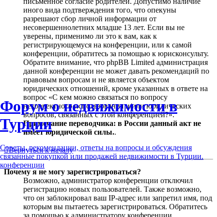
письменное согласие родителей. Допустимо наличие
иного вида подтверждения того, что опекуны
разрешают сбор личной информации от
несовершеннолетних младше 13 лет. Если вы не
уверены, применимо ли это к вам, как к
регистрирующемуся на конференции, или к самой
конференции, обратитесь за помощью к юрисконсульту.
Обратите внимание, что phpBB Limited администрация
данной конференции не может давать рекомендаций по
правовым вопросам и не является объектом
юридических отношений, кроме указанных в ответе на
вопрос «С кем можно связаться по вопросу
Форум о недвижимости в
некорректного использования и/или юридических
вопросов, связанных с этой конференцией?».
Турции
Примечание переводчика: в России данный акт не
имеет юридической силы.
.
Советы, рекомендации, ответы на вопросы и обсуждения
Вернуться к началу
связанные покупкой или продажей недвижимости в Турции.
конференции
Почему я не могу зарегистрироваться?
Возможно, администратор конференции отключил
регистрацию новых пользователей. Также возможно,
что он заблокировал ваш IP-адрес или запретил имя, под
которым вы пытаетесь зарегистрироваться. Обратитесь
за помощью к администратору конференции.