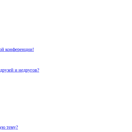
той конференции!
 друзей и недругов?
ную тему?