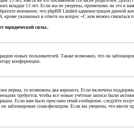
е 13 лет, иметь на это письменное согласие родителей. Допус
х младше 13 лет. Если вы не уверены, применимо ли это к вам
Обратите внимание, что phpBB Limited администрация данной к
, кроме указанных в ответе на вопрос «С кем можно связаться 
ет юридической силы.
.
цию новых пользователей. Также возможно, что он заблокирова
ратору конференции.
 они верны, то возможны два варианта. Если включена поддержка
енциях требуется, чтобы все новые учётные записи были актив
трации. Если вам было прислано email-сообщение, следуйте пол
 он заблокирован спам-фильтром. Если вы уверены, что ввели пр