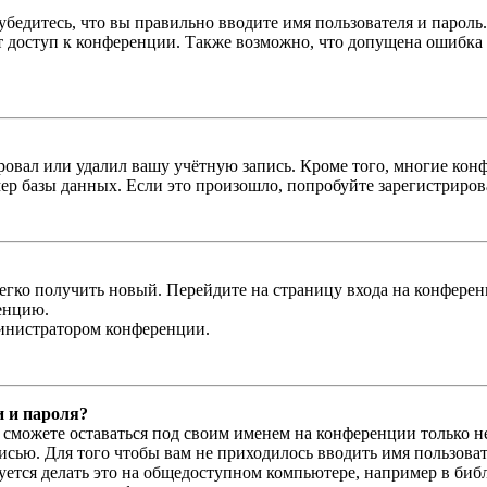
бедитесь, что вы правильно вводите имя пользователя и пароль
ыт доступ к конференции. Также возможно, что допущена ошибка
овал или удалил вашу учётную запись. Кроме того, многие кон
р базы данных. Если это произошло, попробуйте зарегистрироват
легко получить новый. Перейдите на страницу входа на конфер
енцию.
министратором конференции.
и и пароля?
ы сможете оставаться под своим именем на конференции только н
писью. Для того чтобы вам не приходилось вводить имя пользова
тся делать это на общедоступном компьютере, например в библи