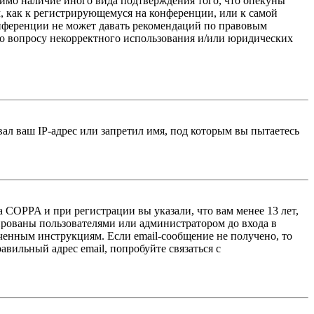
тимо наличие иного вида подтверждения того, что опекуны
, как к регистрирующемуся на конференции, или к самой
онференции не может давать рекомендаций по правовым
по вопросу некорректного использования и/или юридических
л ваш IP-адрес или запретил имя, под которым вы пытаетесь
 COPPA и при регистрации вы указали, что вам менее 13 лет,
ированы пользователями или администратором до входа в
ученным инструкциям. Если email-сообщение не получено, то
авильный адрес email, попробуйте связаться с