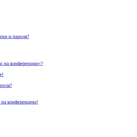
ени и пароля?
ас на конференции»?
е!
ателя?
и на конференцию!