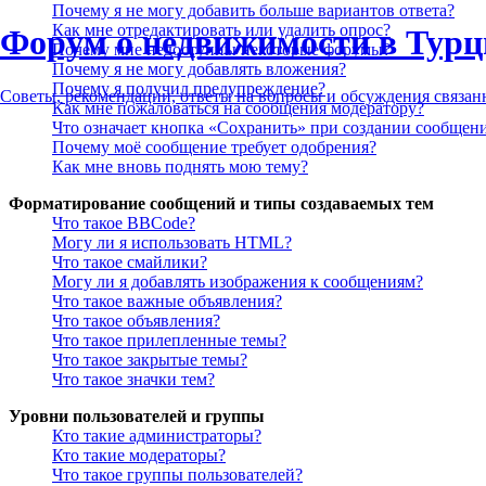
Почему я не могу добавить больше вариантов ответа?
Как мне отредактировать или удалить опрос?
Форум о недвижимости в Турц
Почему мне недоступны некоторые форумы?
Почему я не могу добавлять вложения?
Почему я получил предупреждение?
Советы, рекомендации, ответы на вопросы и обсуждения связа
Как мне пожаловаться на сообщения модератору?
Что означает кнопка «Сохранить» при создании сообщен
Почему моё сообщение требует одобрения?
Как мне вновь поднять мою тему?
Форматирование сообщений и типы создаваемых тем
Что такое BBCode?
Могу ли я использовать HTML?
Что такое смайлики?
Могу ли я добавлять изображения к сообщениям?
Что такое важные объявления?
Что такое объявления?
Что такое прилепленные темы?
Что такое закрытые темы?
Что такое значки тем?
Уровни пользователей и группы
Кто такие администраторы?
Кто такие модераторы?
Что такое группы пользователей?