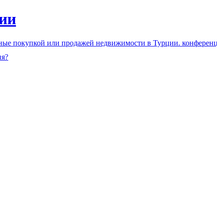
ии
нные покупкой или продажей недвижимости в Турции. конферен
ия?